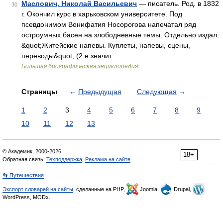
Маслович, Николай Васильевич
— писатель. Род. в 1832
30
г. Окончил курс в харьковском университете. Под
псевдонимом Вонифатия Носорогова напечатал ряд
остроумных басен на злободневные темы. Отдельно издал:
&quot;Житейские напевы. Куплеты, напевы, сцены,
переводы&quot; (2 е значит …
Большая биографическая энциклопедия
Страницы
←
Предыдущая
Следующая
→
1
2
3
4
5
6
7
8
9
10
11
12
13
© Академик, 2000-2026
18+
Обратная связь:
Техподдержка
,
Реклама на сайте
👣 Путешествия
Экспорт словарей на сайты
, сделанные на PHP,
Joomla,
Drupal,
WordPress, MODx.