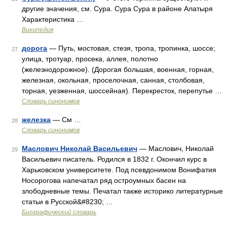
другие значения, см. Сура. Сура Сура в районе Алатыря
Характеристика …
Википедия
дорога
— Путь, мостовая, стезя, тропа, тропинка, шоссе;
27
улица, тротуар, просека, аллея, полотно
(железнодорожное). (Дорогая большая, военная, горная,
железная, окольная, проселочная, санная, столбовая,
торная, уезженная, шоссейная). Перекресток, перепутье …
Словарь синонимов
железка
— См …
28
Словарь синонимов
Маслович Николай Васильевич
— Маслович, Николай
29
Васильевич писатель. Родился в 1832 г. Окончил курс в
Харьковском университете. Под псевдонимом Вонифатия
Носорогова напечатал ряд остроумных басен на
злободневные темы. Печатал также историко литературные
статьи в Русской&#8230; …
Биографический словарь